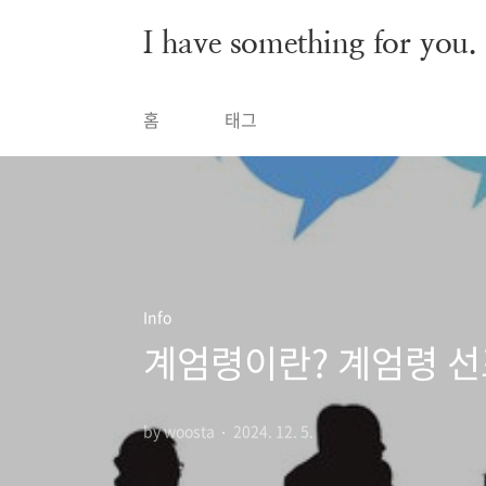
본문 바로가기
I have something for you.
홈
태그
Info
계엄령이란? 계엄령 선
by woosta
2024. 12. 5.