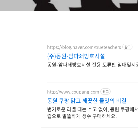
https://blog.naver.com/trueteachers
광고
(주)동원-암파쇄방호시설
동원-암파쇄방호시설 전용 토류판 임대및시공
http://www.coupang.com
광고
동원 쿠팡 맑고 깨끗한 물맛의 비결
번거로운 라벨 떼는 수고 없이, 동원 쿠팡에서
립으로 알뜰하게 생수 구매하세요.