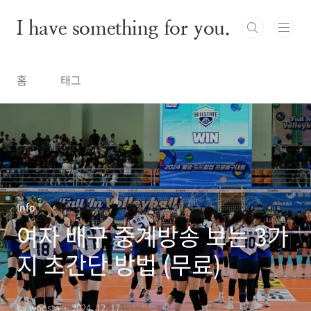
본문 바로가기
I have something for you.
홈
태그
Info
여자 배구 중계방송 보는 3가
지 초간단 방법 (무료)
by woosta
2024. 12. 17.