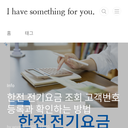
본문 바로가기
I have something for you.
홈
태그
Info
한전 전기요금 조회 고객번호
등록과 확인하는 방법
by woosta
2024. 12. 20.