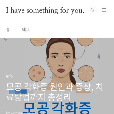
본문 바로가기
I have something for you.
홈
태그
Info
모공 각화증 원인과 증상, 치
료방법까지 총정리
by woosta
2024. 12. 23.