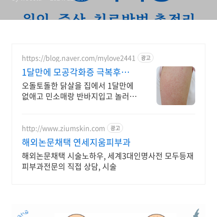
https://blog.naver.com/mylove2441
광고
1달만에 모공각화증 극복후기
(+비법공유)
오돌토돌한 닭살을 집에서 1달만에
없애고 민소매랑 반바지입고 놀러갔
다왔어요.
http://www.ziumskin.com
광고
해외논문채택 연세지움피부과
해외논문채택 시술노하우, 세계3대인명사전 모두등재
피부과전문의 직접 상담, 시술