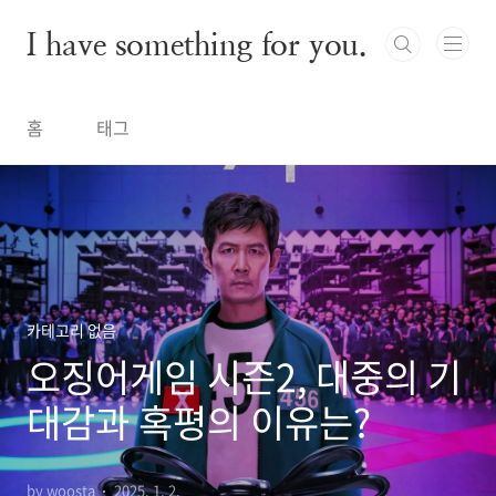
본문 바로가기
I have something for you.
홈
태그
카테고리 없음
오징어게임 시즌2, 대중의 기
대감과 혹평의 이유는?
by woosta
2025. 1. 2.