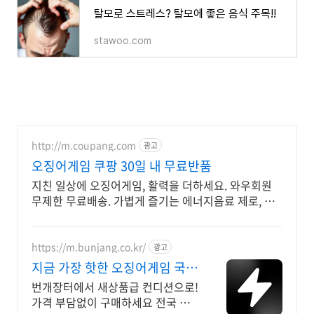
탈모로 스트레스? 탈모에 좋은 음식 주목!!
stawoo.com
http://m.coupang.com
광고
오징어게임 쿠팡 30일 내 무료반품
지친 일상에 오징어게임, 활력을 더하세요. 와우회원
무제한 무료배송. 가볍게 즐기는 에너지음료 제로, 와
우회원은 캐시 적립 혜택까지!
https://m.bunjang.co.kr/
광고
지금 가장 핫한 오징어게임 국내
최대 브랜드 중고거래
번개장터에서 새상품급 컨디션으로!
가격 부담없이 구매하세요 전국 각