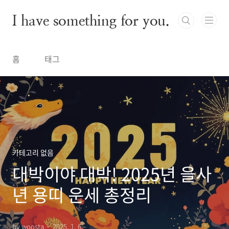
본문 바로가기
I have something for you.
홈
태그
카테고리 없음
대박이야 대박! 2025년 을사
년 용띠 운세 총정리
by woosta
2025. 1. 6.