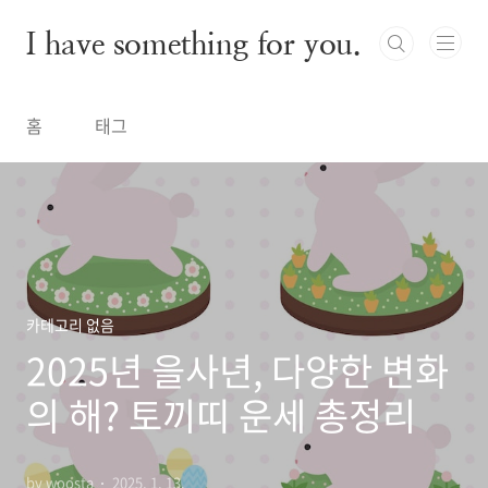
본문 바로가기
I have something for you.
홈
태그
카테고리 없음
2025년 을사년, 다양한 변화
의 해? 토끼띠 운세 총정리
by woosta
2025. 1. 13.