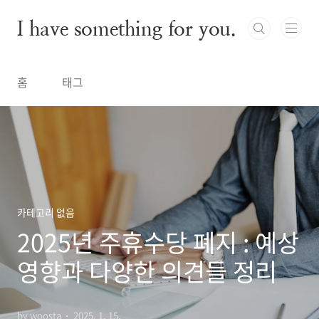
본문 바로가기
I have something for you.
홈
태그
카테고리 없음
2025년 주휴수당 폐지 : 예상
영향과 다양한 의견들 정리
by woosta
2025. 1. 15.