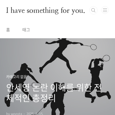
본문 바로가기
I have something for you.
홈
태그
카테고리 없음
안세영 논란 이해를 위한 전
체적인 총정리
by woosta
2025. 1. 15.