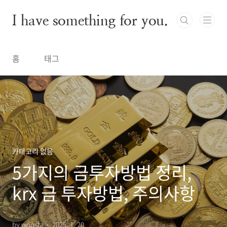
본문 바로가기
I have something for you.
홈
태그
카테고리 없음
5가지의 금투자방법 정리,
krx 금 투자방법, 주의사항
by woosta
2025. 1. 20.