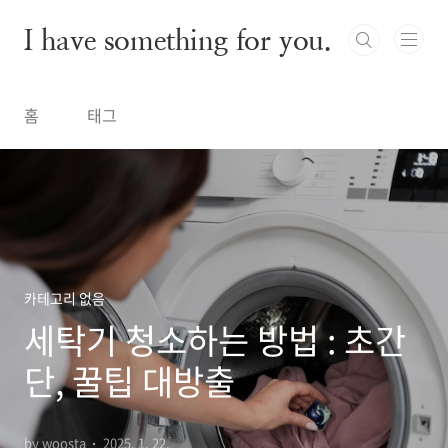
본문 바로가기
I have something for you.
홈
태그
카테고리 없음
세탁기 청소하는 방법 : 초간
단, 꿀팁 대방출
by woosta
2025. 1. 22.