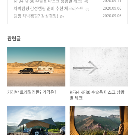
KF94 KF80 수술용 마스크 상황별 체크!
2020.09.11
(0)
차박캠핑 감성캠핑 준비 추천 체크리스트
2020.09.06
(2)
캠핑 차박캠핑? 감성캠핑!
2020.09.06
(0)
관련글
카라반 트레일러란? 가격은?
KF94 KF80 수술용 마스크 상황
별 체크!