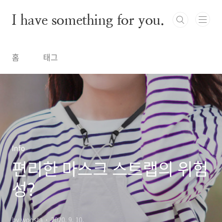
본문 바로가기
I have something for you.
홈
태그
Info
편리한 마스크 스트랩의 위험
성?
by woosta
2020. 9. 10.