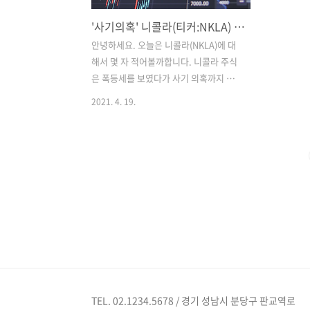
'사기의혹' 니콜라(티커:NKLA) 주식
안녕하세요. 오늘은 니콜라(NKLA)에 대
해서 몇 자 적어볼까합니다. 니콜라 주식
은 폭등세를 보였다가 사기 의혹까지 제
기되면서 변동성이 심해지고 있는 주식입
2021. 4. 19.
니다. 그러나 처음 등장에는 많은 사랑을
받고 화려하게 등장을 했었습니다. 그 이
유는 테슬라는 '전기차(승용차)', 니콜라
는 '수소차(상용차)'로 양분되어 폭발적인
상승을 보인 이유입니다. 그러나 사실 따
지고 본다면 테슬라는 전기차를 실제 생
산하며 기술력까지 입증을 했었지만, 아
이러니하게 니콜라는 공장도 없고 정상적
인 시제품 조차도 없었으며 심지어 그 시
제품도 굴러가지 않는다?라는 말이 있었
습니다. 그럼에도 국내 한화, 독일 보쉬,
이탈리아 CNH 등 여러 기업으로부터 투
TEL. 02.1234.5678 / 경기 성남시 분당구 판교역로