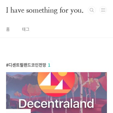
본문 바로가기
I have something for you.
홈
태그
디센트럴랜드코인전망
1