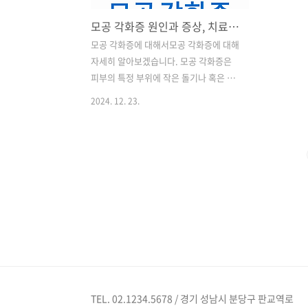
모공 각화증 원인과 증상, 치료방법까지 총정리
모공 각화증에 대해서모공 각화증에 대해
자세히 알아보겠습니다. 모공 각화증은
피부의 특정 부위에 작은 돌기나 혹은 거
칠거칠한 질감을 유발하는 피부 질환입니
2024. 12. 23.
다. 이 질환은 주로 팔, 허벅지, 엉덩이와
같은 부위에서 나타나며, 많은 사람들이
이로 인해 불편함을 느끼고 있습니다. 모
공 각화증이란?모공 각화증은 피부의 모
공이 각질로 막혀서 발생하는 질환입니
다. 이로 인해 피부가 거칠고 울퉁불퉁해
보이게 됩니다. 일반적으로 이 질환은 유
전적인 요인과 관련이 있으며, 특히 어린
이와 청소년에게서 흔히 발생합니다. 💡
모공을 줄이는 방법 바로알아보기 💡 모
공 각화증 원인 모공 각화증의 주된 원인
은 피부의 각질 세포가 정상적으로 탈락
TEL. 02.1234.5678 / 경기 성남시 분당구 판교역로