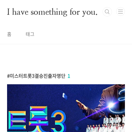
본문 바로가기
I have something for you.
홈
태그
미스터트롯3결승진출자명단
1