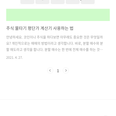
주식 물타기 평단가 계산기 사용하는 법
안녕하세요. 코인이나 주식을 하다보면 아무래도 중요한 것은 무엇일까
요? 개인적으로는 매매의 방법이라고 생각합니다. 바로, 분할 매수와 분
할 매도라고 생각을 합니다. 분할 매수는 한 번에 전체 매수를 하는 것이
아니라, 금액을 나눠서 포인트마다 매수를 하는 것을 말합니다. 예를들어
2021. 4. 27.
15,000원 단가에서 100주를 구매하고, 상황을 보면서 주가가 떨어진다
면 5% 떨어진 14,250원에서 추가 매수를 들어가서 15,000원이였던 평
1
균 단가를 낮추는 것을 말합니다. 이렇게 하는 이유는 아무래도 안정적인
투자를 하기 위함이겠지요. 위 예시처럼 추가로 매수를 한다면 최종적으
로 내 주식의 평균 단가는 얼마가 되는가 계산을 해야할 수도 있습니다.
즉, 물타기를 했을때의 평균 단가 계산하는 방법입니다. (물론, 이미 ..