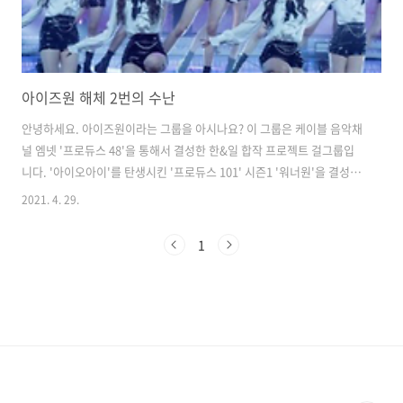
아이즈원 해체 2번의 수난
안녕하세요. 아이즈원이라는 그룹을 아시나요? 이 그룹은 케이블 음악채
널 엠넷 '프로듀스 48'을 통해서 결성한 한&일 합작 프로젝트 걸그룹입
니다. '아이오아이'를 탄생시킨 '프로듀스 101' 시즌1 '워너원'을 결성시
킨 '프로듀스 101' 시즌2 앞선 시즌과는 차별화해서 한국과 일본 합작으
2021. 4. 29.
로 '프로듀스48'이 시즌 3인셈입니다. 프로듀스 101이 아닌 이유는 아무
래도 일본과 합작이다보니 일본의 프로듀서 아키모토 야스시가 프로듀
1
싱한 'AKB48'과 '프로듀스 101' 시스템을 결합한 프로젝트라고 생각하
시면 됩니다. 아이즈원은 '라이방로즈' '비올레타' 'FIESTA' '환상동화'
등으로 음악방송 1위를 기록하면서 글로벌 팬들의 큰 사랑을 받으며 화
려하게 활동을 하고 있었습니다. 이러한 아이즈원이 해체를 한..