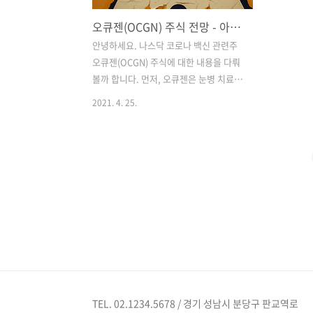
오큐젠(OCGN) 주식 전망 - 아스트라제네카보다 좋다?
안녕하세요. 나스닥 코로나 백신 관련주
오큐젠(OCGN) 주식에 대한 내용을 다뤄
볼까 합니다. 먼저, 오큐젠은 눈병 치료제
의 파이프라인 발굴, 개발, 상용화에 주력
2021. 4. 25.
하는 임상 단계 바이오의약품 회사입니
다. 유전자 치료법, 생물학, 작은 분자를
포함하는 다양한 안과 포트폴리오를 제공
하며, 망막 및 안과 질환의 ,범위를 대상으
로 하고있는 기업입니다. 또한, 유전자 치
료 플랫폼이라는 수식어를 활용해 핵호르
몬 수용체 유전자 NR2E3(OCU400)와
RORA(OCU410)를 기반으로 유전적으로
다양한 유전적 망막질환과 건기 관련 황
반병성(AMD)을 각각 해소하고 있습니다.
그리고 습윤-AMD, 당뇨병성 황반부종
(DME), 당뇨병성 망막병증(OCU200), 망
TEL. 02.1234.5678 / 경기 성남시 분당구 판교역로