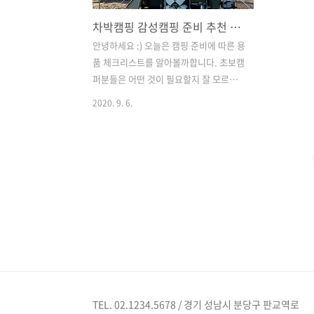
차박캠핑 감성캠핑 준비 추천 체크리스트
안녕하세요 :) 오늘은 캠핑 준비에 따른 용
품 체크리스트를 알아볼까합니다. 초보캠
퍼분들은 어떤 것이 필요할지 잘 모르시
는 분들이 많더라구요. 그래서 한번 준비
2020. 9. 6.
해봤습니다 ! 비대면 언택트 시대, 여름휴
가, 또 곧 다가올 추석에도 고향에 가지 못
하시는 분들이 많을 것으로 생각되요 ㅠ
ㅠ 이 때, 초보분들도 이 리스트를 참고하
여 준비하셔서 요즘 트렌드, 핫 키워드인
감성캠핑 & 차박캠핑 따라해보자구욧! [
체크리스트 ] 1. 텐트! 누가뭐래도 가장 기
본이 되는 것이 텐트겠죠? ㅎㅎㅎ 자야하
니까요!! 요즘에는 초보캠퍼들이 많이 있
어서 원터치 텐트도 잘 나오기는 하는데,
당일치기가 아니라면 저의 추천은 조금
큰 텐트를 마련하는 것이 어떨까해요 ~ 생
TEL. 02.1234.5678 / 경기 성남시 분당구 판교역로