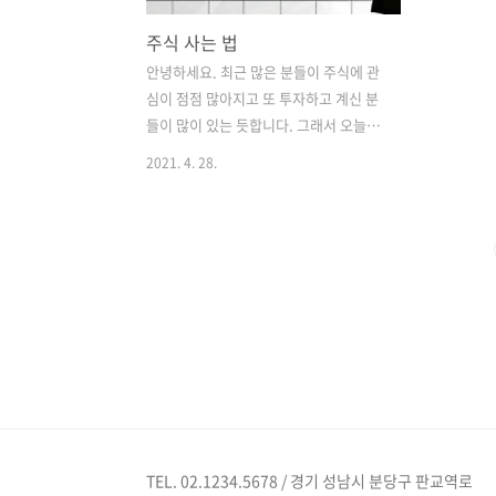
주식 사는 법
안녕하세요. 최근 많은 분들이 주식에 관
심이 점점 많아지고 또 투자하고 계신 분
들이 많이 있는 듯합니다. 그래서 오늘은
주식을 사는 법에 대해서 조금 알아볼까
2021. 4. 28.
합니다. 주식을 사려면, 주식을 투자하려
면 어떻게 해야할까요? 먼저, 주식계좌를
만들어야합니다. 주식계좌를 개설하는 방
법부터 알아보겠습니다. 요즘 계좌 개설
도 정말 직관적으로 잘 나와있기때문에
5~10분이면 충분히 만들 수 있습니다. 그
러면 증권사는 어디어디 있을까요? 키움
증권, NH투자증권, 한국투자증권, 미래
에셋 등이 있습니다. 증권사마다 계좌 개
설하는 앱이 있으니 그 앱을 설치 후 비대
면으로 만들면 됩니다. 다만, 우리가 준비
해야할 부분이 있습니다! 바로 본인확인
TEL. 02.1234.5678 / 경기 성남시 분당구 판교역로