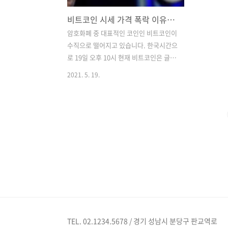
비트코인 시세 가격 폭락 이유와 스탑일론?
암호화폐 중 대표적인 코인인 비트코인이
수직으로 떨어지고 있습니다. 한국시간으
로 19일 오후 10시 현재 비트코인은 글로
벌 암호화폐 시황 중계사이트인 코인마켓
2021. 5. 19.
캡에서 하루 전보다 22.77% 폭락한 3만
4040달러를 기록하고 있습니다. 이는 하
루도 안되어 8000달러 폭락한 시세이며,
하루사이에 시가총액 2천 800억달러가
사라졌다고 CNBC가 18에 보도 했습니
다. 앞으로 더욱더 하향 돌파할 기세를 보
여주고 있습니다. 중요한 것은 비트코인
뿐만 아니라 시총 2위 이더리움, 다른 코
인들 조차 엄청난 하락세를 보여주고 있
습니다. 이렇게 되는데는 2가지의 이유로
볼 수 있습니다. 일론 머스크의 악재, 입방
정 일론 머스크는 지난 12일에 비트코인
TEL. 02.1234.5678 / 경기 성남시 분당구 판교역로