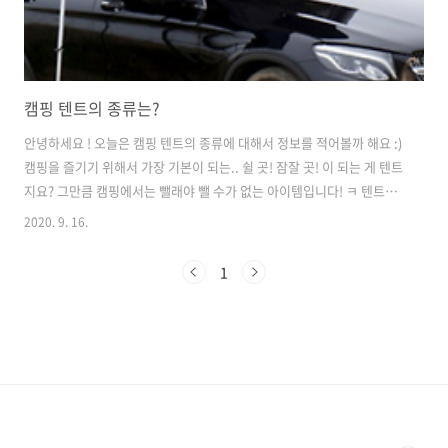
캠핑 텐트의 종류는?
안녕하세요 ! 오늘은 캠핑 텐트의 종류에 대해서 정보를 적어볼까 해요 :)
캠핑을 즐기기 위해서 가장 기본이 되는.. 쉴 곳! 잠잘 곳! 이 되는 게 텐트
지요? 그만큼 캠핑에서는 뺄래야 뺄 수가 없는 아이템입니다! ㅋ 텐트는
용도에 따라서 2가지로 나눠 볼 수 있을 듯해요. 1) 등산이나 백패킹용 2)
2020. 9. 16.
캠핑용 먼저, 등산이나 백패킹용으로 사용하는 텐트는 바로! 입니다. 알
파인용 텐트의 장점은 크기와 무게가 작고 가볍다는거예요. 보통 1~2인
1
용이 가장 많으며 무게도 2~3kg 정도로 최대 5kg를 넘지 않고 가벼운 것
이 특징입니다. 그러나 단점은?.. 초경량인 만큼 금액이 비싸다는 게 단
점이에요 ㅠㅠ 다음은 캠핑용 텐트의 종류를 한 번 알아볼까요? :) 가장
기본적인..