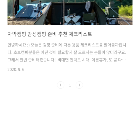
차박캠핑 감성캠핑 준비 추천 체크리스트
안녕하세요 :) 오늘은 캠핑 준비에 따른 용품 체크리스트를 알아볼까합니
다. 초보캠퍼분들은 어떤 것이 필요할지 잘 모르시는 분들이 많더라구요.
그래서 한번 준비해봤습니다 ! 비대면 언택트 시대, 여름휴가, 또 곧 다가
올 추석에도 고향에 가지 못하시는 분들이 많을 것으로 생각되요 ㅠㅠ 이
2020. 9. 6.
때, 초보분들도 이 리스트를 참고하여 준비하셔서 요즘 트렌드, 핫 키워
드인 감성캠핑 & 차박캠핑 따라해보자구욧! [ 체크리스트 ] 1. 텐트! 누가
1
뭐래도 가장 기본이 되는 것이 텐트겠죠? ㅎㅎㅎ 자야하니까요!! 요즘에
는 초보캠퍼들이 많이 있어서 원터치 텐트도 잘 나오기는 하는데, 당일치
기가 아니라면 저의 추천은 조금 큰 텐트를 마련하는 것이 어떨까해요 ~
생각보다 공간도 좁고 장기적으로 본다면,, 앞으로 캠퍼가 되겠다하시
면..