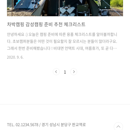
차박캠핑 감성캠핑 준비 추천 체크리스트
안녕하세요 :) 오늘은 캠핑 준비에 따른 용품 체크리스트를 알아볼까합니
다. 초보캠퍼분들은 어떤 것이 필요할지 잘 모르시는 분들이 많더라구요.
그래서 한번 준비해봤습니다 ! 비대면 언택트 시대, 여름휴가, 또 곧 다가
올 추석에도 고향에 가지 못하시는 분들이 많을 것으로 생각되요 ㅠㅠ 이
2020. 9. 6.
때, 초보분들도 이 리스트를 참고하여 준비하셔서 요즘 트렌드, 핫 키워
드인 감성캠핑 & 차박캠핑 따라해보자구욧! [ 체크리스트 ] 1. 텐트! 누가
1
뭐래도 가장 기본이 되는 것이 텐트겠죠? ㅎㅎㅎ 자야하니까요!! 요즘에
는 초보캠퍼들이 많이 있어서 원터치 텐트도 잘 나오기는 하는데, 당일치
기가 아니라면 저의 추천은 조금 큰 텐트를 마련하는 것이 어떨까해요 ~
생각보다 공간도 좁고 장기적으로 본다면,, 앞으로 캠퍼가 되겠다하시
면..
TEL. 02.1234.5678 / 경기 성남시 분당구 판교역로