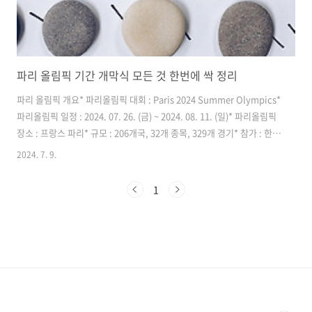
파리 올림픽 기간 개막식 모든 것 한번에 싹 정리
파리 올림픽 개요* 파리올림픽 대회 : Paris 2024 Summer Olympics*
파리올림픽 일정 : 2024. 07. 26. (금) ~ 2024. 08. 11. (일)* 파리올림픽
장소 : 프랑스 파리* 규모 : 206개국, 32개 종목, 329개 경기* 참가 : 한국
선수 144명, 임원 90명* 슬로건 : 와서 나누자! Venez partager made
2024. 7. 9.
for Sharing!!파리 올림픽 개막식이번 파리올림픽 개막식은 7월 26일
파리의 센강을 중심으로 진행이 될 예정입니다.파리의 아름다움을 전세
1
계에 알리는 기회이자 멋진 개막식이 될 것으로 집중되고 있습니다또 춤
과 음악, 불꽃놀이와 같은 다양한 공연이 준비가 되어 펼쳐지게 되고그
배경이 에펠탑, 루브르 박물관, 노트르담 대성당이 될테니 더욱..