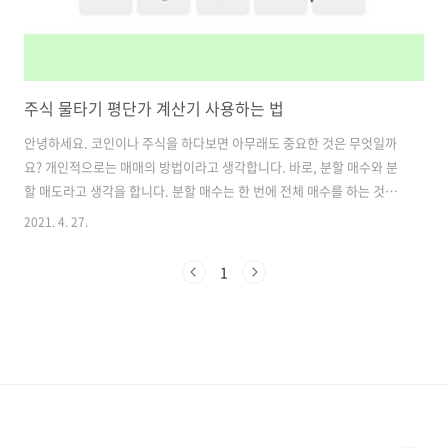
주식 물타기 평단가 계산기 사용하는 법
안녕하세요. 코인이나 주식을 하다보면 아무래도 중요한 것은 무엇일까
요? 개인적으로는 매매의 방법이라고 생각합니다. 바로, 분할 매수와 분
할 매도라고 생각을 합니다. 분할 매수는 한 번에 전체 매수를 하는 것이
아니라, 금액을 나눠서 포인트마다 매수를 하는 것을 말합니다. 예를들어
2021. 4. 27.
15,000원 단가에서 100주를 구매하고, 상황을 보면서 주가가 떨어진다
면 5% 떨어진 14,250원에서 추가 매수를 들어가서 15,000원이였던 평
1
균 단가를 낮추는 것을 말합니다. 이렇게 하는 이유는 아무래도 안정적인
투자를 하기 위함이겠지요. 위 예시처럼 추가로 매수를 한다면 최종적으
로 내 주식의 평균 단가는 얼마가 되는가 계산을 해야할 수도 있습니다.
즉, 물타기를 했을때의 평균 단가 계산하는 방법입니다. (물론, 이미 ..