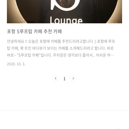
포항 S루프탑 카페 추천 카페
안녕하세요 !! 오늘은 포항에 카페를 추천드리려고합니다 :) 포항에 루프
탑 카페, 확 트인 바다뷰가 보이는 카페를 소개해드리려고 합니다. 바로
바로~ "S루프탑 카페"입니다. 주차장은 생각보다 좁아서.. 아쉬운 부분
이기도합니다. 하지만, 근처에 둘러보면 길가에 차를 주차해도 될 듯한
2020. 10. 3.
곳이 많이 있었습니다. 제가 오늘 추천드리는 "S루프탑 카페"는 카페만
있는 것이 아니라, 펍과 호텔도 겸해서 있는 듯합니다. 그래서 사실 조금
1
해메이기도 했습니다 ㅠㅠ 주변에는 카페로 크고 이쁘게 건물들이 으리
으리한데..여기는 호텔이랑 같이 있어서 그런지 반짝반짝이지는 않았답
니다. 옆 계단으로 올라가시면 엘리베이터가 있습니다. 엘리베이터를 타
고! 4층으로 고고 ~ :) 엘리베이터를 내리자마자 S루프탑 카페라고 간판
이 하나 보..