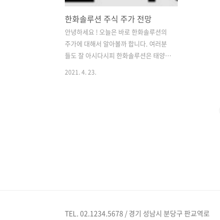
한화솔루션 주식 주가 전망
안녕하세요 ! 오늘은 바로 한화솔루션의
주가에 대해서 알아볼까 합니다. 여러분
들도 잘 아시다시피 한화솔루션은 태양광
관련주입니다. 그 중에서도 대장주라고
2021. 4. 23.
평가받고 있기도합니다. 그러면 이 대장
주인 한화 솔루션은 어떤 회사일까요? 한
화솔루션은 1965년 8월에 설립이 된, 한
국화성공업을 전신으로 하여 1974년 4월
한양화학지주(주)를 설립했습니다. 그리
고 1974년 6월 한국 거래소에 상장이 되
었습니다. 작년 1월이죠? 2020년 1월에
사명을 변경했습니다. 가성소다, PVC,
LLDPE등의 합성수지 및 기타 석유화학
제품의 제조 및 판매를 주요사업으로 영
위하고 있습니다. 또 작년 12월에 이슈가
있었습니다. 바로, 한화갤러리아와 한화
TEL. 02.1234.5678 / 경기 성남시 분당구 판교역로