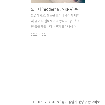
모더나(moderna : MRNA) 주식 주가 전망
안녕하세요. 오늘은 모더나 주식에 대해
서 몇 가지 알아보려고 합니다. 참고하시
면 좋을 듯합니다 :) 먼저 모더나에 대해서
알아보겠습니다. 모더나는 신약 및 백신
2021. 4. 26.
개발 업체로 2010년 9월에 설립했습니
다. 그리고 미국 나스닥에는 2018년 12월
7일에 상장이 되었습니다. 주요 사업 분야
는 '전령 mRNA'를 기반으로 한 신약 개
발 및 백신 기술에 중점을 두고 있으며, 신
종 코로나바이러스 예방 백신인 'mRNA-
1273'을 개발했습니다. 2021년 4월 23일
종가 기준의 코로나 관련주 모더나 주가
주식은 173.63USD, 시가총액 77조
6,475억원입니다. Regeneron
Pharmaceuticals(REGN) 및
Biohen(BIIB)과 같은 생명공학 기업보
TEL. 02.1234.5678 / 경기 성남시 분당구 판교역로