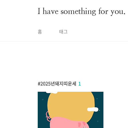
본문 바로가기
I have something for you.
홈
태그
2025년돼지띠운세
1