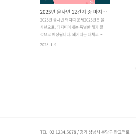
2025년 을사년 12간지 중 마지막 돼지띠!! 꼭 봐야하는 운세는?
2025년 을사년 돼지띠 운세2025년은 을
사년으로, 돼지띠에게는 특별한 해가 될
것으로 예상됩니다. 돼지띠는 대체로 긍
정적이고 따뜻한 성격을 지니고 있어, 이
2025. 1. 9.
번 해는 특히 중요한 운세가 펼쳐질 것이
라는 전망이 있습니다. 이제 각 운세에 대
해 구체적으로 살펴보겠습니다. 2025년
은 돼지띠에게 새로운 기회를 제공하는
해로, 많은 변화가 예상됩니다. 이 해는 특
히 결혼, 재물, 직장, 사업, 건강운에서 놀
라운 진전을 이룰 수 있는 시점입니다. 돼
지띠의 본래 성격인 긍정적인 에너지가
발휘될 때가 바로 이 시점입니다. 각 운세
에 대해 심도 깊은 분석을 통해 이 해의 운
세가 가진 의미를 알아보겠습니다. 2025
년 을사년 돼지띠 결혼운 2025년 돼지띠
TEL. 02.1234.5678 / 경기 성남시 분당구 판교역로