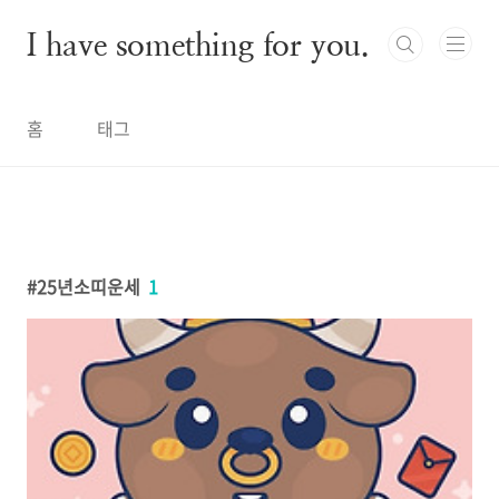
본문 바로가기
I have something for you.
홈
태그
25년소띠운세
1