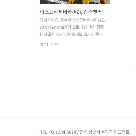
아스트라제네카(AZ), 존슨앤존슨(J&J) 백신, 희귀 혈전증
안녕하세요. 정부가 아스트라제네카(AZ,
AstraZeneca)사의 코로나19 백신 접종
대상에서 30세 미만을 제외하기로 했습니
다. 그 이유는 '희귀 혈전증' 발생 가능성
2021. 4. 25.
의 이유입니다. 또한, 코로나19 예방접종
대응추진단에 따르면 AZ 백신 접종 후 주
의해야할 혈전 사례는 일반적인 혈전과는
차이가 있다고 말했습니다. 유럽의약품청
(EMA)이 아스트라제네카 백신과의 연관
성을 인정한 희귀 혈전증은 혈소판감소를
통반하는 뇌정맥동혈전증과 내장정맥혈
전증입니다. 이들 희귀 혈전증은 백신 접
종 후 4~20일 사이에 발병할 수 있으며,
일반적으로 혈전이 잘 나타나지 않은 부
위인 뇌정맥동 및 내장정맥에서 발생합니
다. 영국에서는 지난달 3월 31일까지 아
TEL. 02.1234.5678 / 경기 성남시 분당구 판교역로