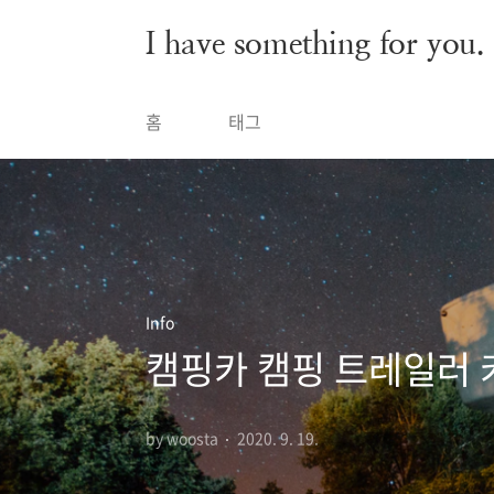
본문 바로가기
I have something for you.
홈
태그
Info
캠핑카 캠핑 트레일러 
by woosta
2020. 9. 19.