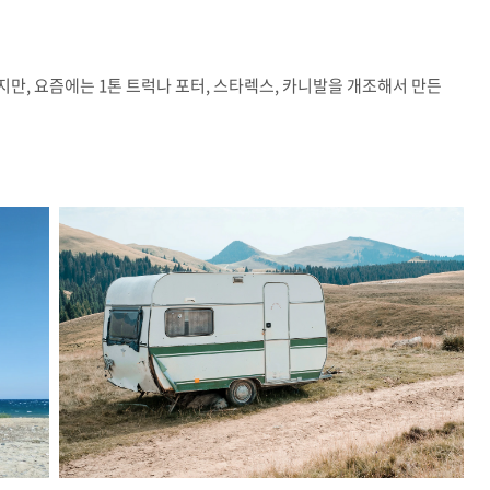
만, 요즘에는 1톤 트럭나 포터, 스타렉스, 카니발을 개조해서 만든