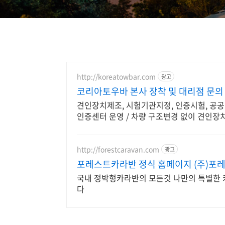
http://koreatowbar.com
광고
코리아토우바 본사 장착 및 대리점 문의
견인장치제조, 시험기관지정, 인증시험, 공공
인증센터 운영 / 차량 구조변경 없이 견인장치
http://forestcaravan.com
광고
포레스트카라반 정식 홈페이지 (주)포
국내 정박형카라반의 모든것 나만의 특별한
다