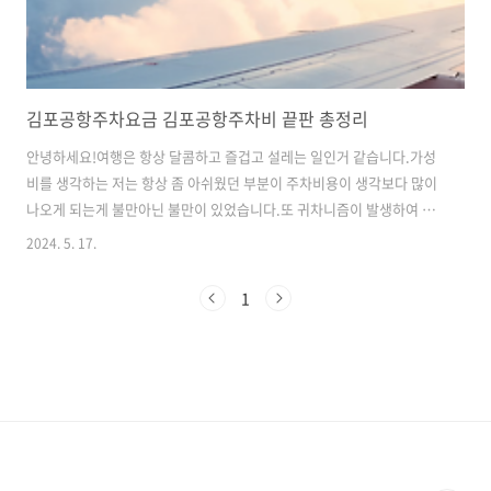
김포공항주차요금 김포공항주차비 끝판 총정리
안녕하세요!여행은 항상 달콤하고 즐겁고 설레는 일인거 같습니다.가성
비를 생각하는 저는 항상 좀 아쉬웠던 부분이 주차비용이 생각보다 많이
나오게 되는게 불만아닌 불만이 있었습니다.또 귀차니즘이 발생하여 그
냥 대충 김포공항주차장을 이용하기도 했었는데요.알아보다보니 훨씬
2024. 5. 17.
더 저렴하고 훨씬 더 편하게 주차를 할 수 있는 방법이 있더라고요.역시
이래서 정보가 중요합니다. 정보가.. 배보다 배꼽이 더 클 수 있는 여행에
1
서 여러분들의 여행에 행복함을 한 스푼 더 해드릴 꿀정보를 말씀드리겠
습니다!오늘 이 포스팅만 보시면 다른거 보실 필요없이 상세하게 구체적
으로 알려드리겠습니다.또, 추천하는 방법까지 싹 다 적어드릴테니 끝까
지 천천히 읽어봐주세요!!Index. 1. 김포공항주차비 (김포공항주차요
금)2. 김포공항주차비 아..