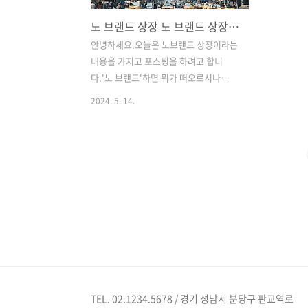
노 브랜드 상장 노 브랜드 상장일 정보 총정리
안녕하세요.오늘은 노브랜드 상장이라는
내용을 가지고 포스팅을 하려고 합니
다.'노 브랜드'하면 뭐가 떠오르시나
요? 이마트?, 노브랜드 버거? 아닙니다.우
2024. 5. 14.
리가 아는 이마트 자체 브랜드인 '노브랜
드'와는 다른 노 브랜드(Nobland)라는
패션 브랜드입니다.먼저 짚고 넘어가고
싶었던 부분은, 보통 패션에 대한 지식이
없는 사람들이나 관심이 별로 없던 사람
들이이슈에만 일단 집중하여 노브랜드?
라며 이마트의 자체 브랜드 '노브랜드'를
떠올릴까 우려되어 먼저 짚고 넘어갑니
다!Index. 1. 노브랜드(Nobland) 개요2.
이마트 노브랜드? 패션 노브랜드?3. 상장
전략 분석4. 상장에 따른 변화성1. 노브랜
드(Nobland) 개요지금 공모주를 시작으
TEL. 02.1234.5678 / 경기 성남시 분당구 판교역로