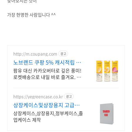
찾아보시는 것이
가장 현명한 사람입니다 ^^
http://m.coupang.com
광고
노브랜드 쿠팡 5% 캐시적립 혜
택
팜유 대신 카카오버터로 깊은 풍미!
로켓배송으로 내일 바로 즐겨요. 노
브랜드 초콜릿, 과자를 쿠팡에서 편
리하게! 5% 캐시적립도 놓치지 마
세요.
https://yegreencase.co.kr
광고
상장케이스및상장용지 고급스
러운 차별화된 디자인
상장케이스,상장용지,정부케이스,졸
업케이스 제작