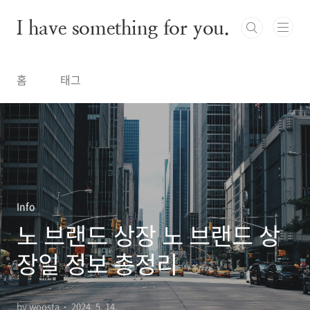
본문 바로가기
I have something for you.
홈
태그
Info
노 브랜드 상장 노 브랜드 상
장일 정보 총정리
by woosta
2024. 5. 14.