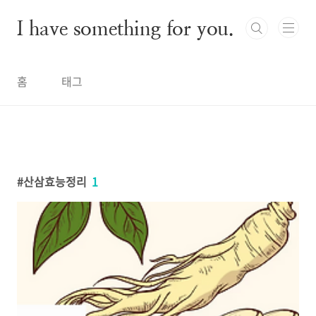
본문 바로가기
I have something for you.
홈
태그
산삼효능정리
1