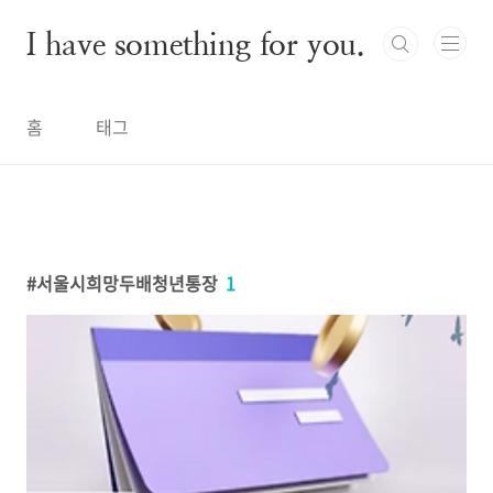
본문 바로가기
I have something for you.
홈
태그
서울시희망두배청년통장
1