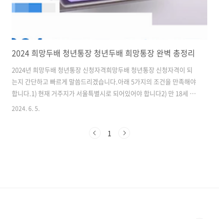
2024 희망두배 청년통장 청년두배 희망통장 완벽 총정리
2024년 희망두배 청년통장 신청자격희망두배 청년통장 신청자격이 되
는지 간단하고 빠르게 말씀드리겠습니다.아래 5가지의 조건을 만족해야
합니다.1) 현재 거주지가 서울특별시로 되어있어야 합니다2) 만 18세 ~
만 34세 해당 해야합니다3) 근로자 (취업예정자나 백수는 되지 않습니
2024. 6. 5.
다)4) 본인 근로소득금액이 일정 금액 이하5) 부양의무자 소득 연 1억 미
만, 재산 9억 미만클릭 한 번에 신청자격 바로 확인하기신청자격 바로 확
1
인하기2024년 희망두배 청년통장 지원내용, 신청링크* 본인 저축액 : 월
15만원* 매칭지원액 : 본인 저축액인 15만원 매월 적립* 약정기간 : 24개
월(2년) 또는 36개월(3년) 중 선택* 적립금 총액[15만원 / 2년] 총 720만
원[15만원 / 3년] 총 1,080만원* 저축방..