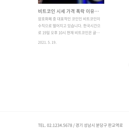
비트코인 시세 가격 폭락 이유와 스탑일론?
암호화폐 중 대표적인 코인인 비트코인이
수직으로 떨어지고 있습니다. 한국시간으
로 19일 오후 10시 현재 비트코인은 글로
벌 암호화폐 시황 중계사이트인 코인마켓
2021. 5. 19.
캡에서 하루 전보다 22.77% 폭락한 3만
4040달러를 기록하고 있습니다. 이는 하
루도 안되어 8000달러 폭락한 시세이며,
하루사이에 시가총액 2천 800억달러가
사라졌다고 CNBC가 18에 보도 했습니
다. 앞으로 더욱더 하향 돌파할 기세를 보
여주고 있습니다. 중요한 것은 비트코인
뿐만 아니라 시총 2위 이더리움, 다른 코
인들 조차 엄청난 하락세를 보여주고 있
습니다. 이렇게 되는데는 2가지의 이유로
볼 수 있습니다. 일론 머스크의 악재, 입방
정 일론 머스크는 지난 12일에 비트코인
TEL. 02.1234.5678 / 경기 성남시 분당구 판교역로