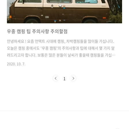
우중 캠핑 팁 주의사항 주의할점
안녕하세요 ! 요즘 언택트 시대에 캠핑, 차박캠핑들을 많이들 가십니다.
오늘은 캠핑 중에서도 '우중 캠핑'의 주의사항과 팁에 대해서 몇 가지 알
려드리고자 합니다. 보통은 많은 분들이 날씨가 좋을때 캠핑들을 가십니
다. 그치만 진정한 캠퍼들은 고수들은 이미 알고 있답니다. 뭐를? 시원한
2020. 10. 7.
빗소리를 들으며 감성캠핑을 즐기는 '우중 캠핑'의 매력을 말입니다. 하
지만, '우중 캠핑'은 생각보다 위험한 요소들도 많습니다. 때문에 주의할
1
점과 팁 몇가지를 알려드립니다. #일기예보 확인 때때로 변하는 날씨를
알고 있는 것이 필수 중에 필수입니다! 캠핑을 하는 중에 얼마만큼의 비
가 내리게 되는지, 또 어느 지역이 위험한지 등을 수시로 체크 하는 것이
중요합니다. #야전삽, 장화, 우의 준비 비가 많이 오다보면은 텐트 안으
로..