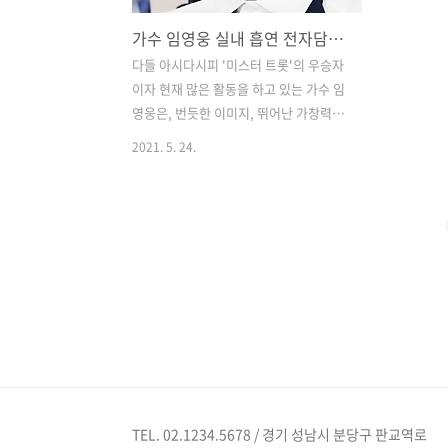
가수 임영웅 실내 흡연 전자담배논란
다들 아시다시피 '미스터 트롯'의 우승자
이자 현재 많은 활동을 하고 있는 가수 임
영웅은, 번듯한 이미지, 뛰어난 가창력으
로 많은 팬들의 사랑을 받고 있으나 이 달
2021. 5. 24.
초 실내흡연 논란이 있었습니다. 가수 임
영웅은 실내 대기실에서 흡연을 하는 장
면이 포착이 되면서 많은 사람들의 관심
을 끌었습니다. 사실 임영웅이 현행법상
과태료 부과 대상이 아닌 무니코틴 액상
형 전자담배를 피운 것으로 밝혀졌습니
다. 니코틴이 들어가지 않은 전자담배는
현행법상 담배 유사제품으로 실내흡연을
해도 과태료 부과 대상이 아닙니다. 그러
나 소속사 측은 더 이상의 혼란을 막고자
이의를 제기하지않기로 했습니다. 이후
임영웅은 관할 구청에 과태료 10만원을
TEL. 02.1234.5678 / 경기 성남시 분당구 판교역로