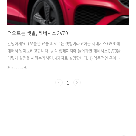
떠오르는 샛별, 제네시스GV70
안녕하세요 :) 오늘은 요즘 떠오르는 샛별이라고하는 제네시스 GV70에
대해서 알아보려고합니다. 공식 홈페이지에 들어가면 제네시스GV70을
어떻게 설명을 해뒀는가하면, 4가지로 설명합니다. 1) 역동적인 우아함
을 극대화한 디자인 2) 다이내믹한 주행 경험 3) 여백의 미를 승화한 실내
2021. 11. 9.
4) 커넥티드 카의 신기술이 담김 도심형 프리미엄 SUV 이 말이 다 사실인
지, 혹은 다른 부분은 어떠한지 한 가지씩 더 살펴보겠습니다. 1. 제네시
1
스 GV70의 파워트레인 * 가솔린 2.5 터보 엔진 (최고출력 304마력 / 최
대토크 43kg.m) 기본적인 성능과 경제성을 겸비한 베이직한 모델이라
고 생각하시면 됩니다. 차량 운전 조건에 맞게 최적으로 연료를 분사하는
듀얼 인젝션 시스템을 적용하고 냉각수 흐름 및 온도를 제..