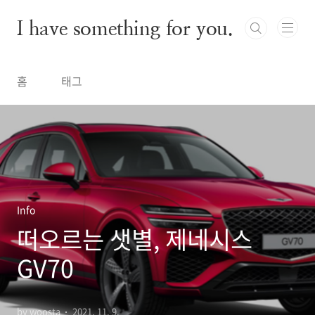
본문 바로가기
I have something for you.
홈
태그
Info
떠오르는 샛별, 제네시스
GV70
by woosta
2021. 11. 9.