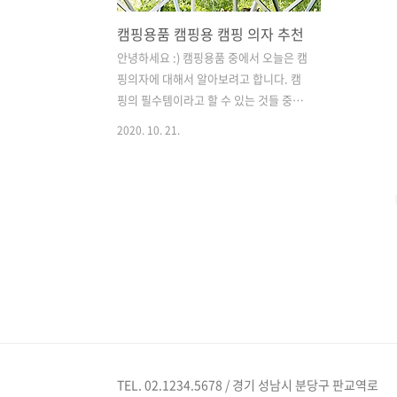
캠핑용품 캠핑용 캠핑 의자 추천
안녕하세요 :) 캠핑용품 중에서 오늘은 캠
핑의자에 대해서 알아보려고 합니다. 캠
핑의 필수템이라고 할 수 있는 것들 중에
생각해보시면 바로.. 의자가 필수품을 것
2020. 10. 21.
입니다. 이는 초보캠퍼든 고수캠퍼든 누
구든 캠핑을 즐기시는 분들이라면 꼭 필
요하지요 :) 때문에 캠핑용의자를 2가지
정도 추천해보려고합니다. 그러면 추천에
앞서서 어떠한 것들을 고려해보면 좋을까
부터 생각해보겠습니다. 1) 가격 2) 편안
함 3) 휴대성(부피) 4) 크기 5) 기능성 이렇
게 5가지 정도로 생각해볼 수 있을 듯합니
다. 이제 2가지 제품 들어갑니다 !! 첫 번
째, '카즈미 감성 릴렉스체어' 입니다. 온
라인에서 캠핑용 의자를 검색하시면 리뷰
가 많고 상단에 노출되는 의자입니다. 위
TEL. 02.1234.5678 / 경기 성남시 분당구 판교역로