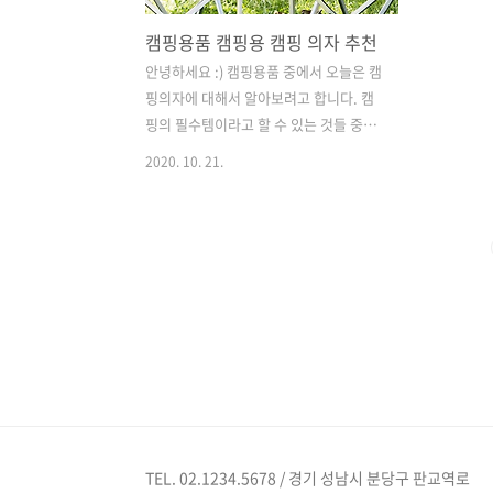
캠핑용품 캠핑용 캠핑 의자 추천
안녕하세요 :) 캠핑용품 중에서 오늘은 캠
핑의자에 대해서 알아보려고 합니다. 캠
핑의 필수템이라고 할 수 있는 것들 중에
생각해보시면 바로.. 의자가 필수품을 것
2020. 10. 21.
입니다. 이는 초보캠퍼든 고수캠퍼든 누
구든 캠핑을 즐기시는 분들이라면 꼭 필
요하지요 :) 때문에 캠핑용의자를 2가지
정도 추천해보려고합니다. 그러면 추천에
앞서서 어떠한 것들을 고려해보면 좋을까
부터 생각해보겠습니다. 1) 가격 2) 편안
함 3) 휴대성(부피) 4) 크기 5) 기능성 이렇
게 5가지 정도로 생각해볼 수 있을 듯합니
다. 이제 2가지 제품 들어갑니다 !! 첫 번
째, '카즈미 감성 릴렉스체어' 입니다. 온
라인에서 캠핑용 의자를 검색하시면 리뷰
가 많고 상단에 노출되는 의자입니다. 위
TEL. 02.1234.5678 / 경기 성남시 분당구 판교역로