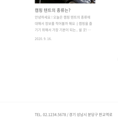
캠핑 텐트의 종류는?
안녕하세요 ! 오늘은 캠핑 텐트의 종류에
대해서 정보를 적어볼까 해요 :) 캠핑을 즐
기기 위해서 가장 기본이 되는.. 쉴 곳! 잠
잘 곳! 이 되는 게 텐트지요? 그만큼 캠핑
2020. 9. 16.
에서는 뺄래야 뺄 수가 없는 아이템입니
다! ㅋ 텐트는 용도에 따라서 2가지로 나
눠 볼 수 있을 듯해요. 1) 등산이나 백패킹
용 2) 캠핑용 먼저, 등산이나 백패킹용으
로 사용하는 텐트는 바로! 입니다. 알파인
용 텐트의 장점은 크기와 무게가 작고 가
볍다는거예요. 보통 1~2인용이 가장 많으
며 무게도 2~3kg 정도로 최대 5kg를 넘지
않고 가벼운 것이 특징입니다. 그러나 단
점은?.. 초경량인 만큼 금액이 비싸다는
게 단점이에요 ㅠㅠ 다음은 캠핑용 텐트
의 종류를 한 번 알아볼까요? :) 가장 기본
TEL. 02.1234.5678 / 경기 성남시 분당구 판교역로