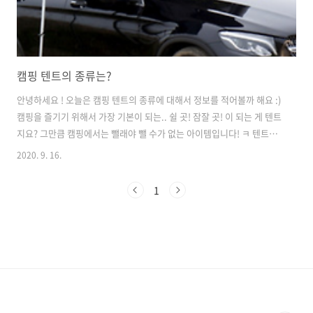
캠핑 텐트의 종류는?
안녕하세요 ! 오늘은 캠핑 텐트의 종류에 대해서 정보를 적어볼까 해요 :)
캠핑을 즐기기 위해서 가장 기본이 되는.. 쉴 곳! 잠잘 곳! 이 되는 게 텐트
지요? 그만큼 캠핑에서는 뺄래야 뺄 수가 없는 아이템입니다! ㅋ 텐트는
용도에 따라서 2가지로 나눠 볼 수 있을 듯해요. 1) 등산이나 백패킹용 2)
2020. 9. 16.
캠핑용 먼저, 등산이나 백패킹용으로 사용하는 텐트는 바로! 입니다. 알
파인용 텐트의 장점은 크기와 무게가 작고 가볍다는거예요. 보통 1~2인
1
용이 가장 많으며 무게도 2~3kg 정도로 최대 5kg를 넘지 않고 가벼운 것
이 특징입니다. 그러나 단점은?.. 초경량인 만큼 금액이 비싸다는 게 단
점이에요 ㅠㅠ 다음은 캠핑용 텐트의 종류를 한 번 알아볼까요? :) 가장
기본적인..