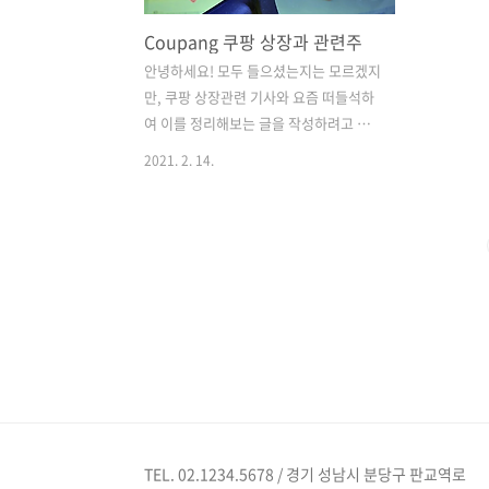
Coupang 쿠팡 상장과 관련주
안녕하세요! 모두 들으셨는지는 모르겠지
만, 쿠팡 상장관련 기사와 요즘 떠들석하
여 이를 정리해보는 글을 작성하려고 합
니다. Coupang 쿠팡을 모르시는 분들은
2021. 2. 14.
대한민국에는 아마 없겠지요? 온라인 쇼
핑을 할때, 쿠팡을 쓰시는 분들이 많을 것
입니다. 왜냐하면 쿠팡로켓배송, 와우 등
으로 정말 편리하고 간편하게 또! 빠르게
주문이 가능하다는 쿠팡만의 장점이 있기
때문입니다. 이런 생각을 한번쯤 해보셨
는지 모르겠습니다. 제 주위에서는 한번
씩 이야기 하더라고요. 이렇게 크고 잘나
가는 쿠팡인거 같은데.. 주식은 왜 없을
까? 라는 생각을요. 올해 1월달에 쿠팡이
바로 나스닥 시장에 주식 상장한다는 소
식이 들려오고 있습니다. 이는 뉴욕증시
TEL. 02.1234.5678 / 경기 성남시 분당구 판교역로