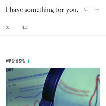
본문 바로가기
I have something for you.
홈
태그
쿠팡상장일
1